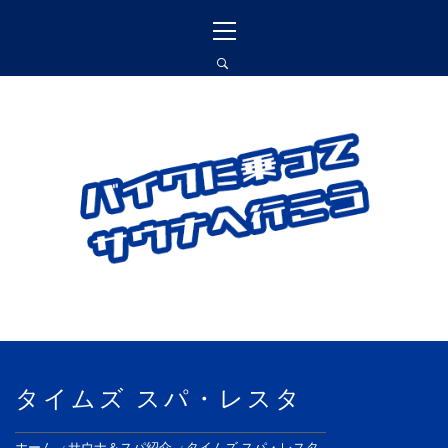
コ
メ
ン
イ
テ
ン
ン
メ
ツ
ニ
へ
ュ
バイクに乗ってサウナ
ス
ー
へ行こう
キ
ッ
プ
バイクに乗って訪れたサウナ施設､愛車に
対する思いを書いています
タイムズ スパ・レスタ