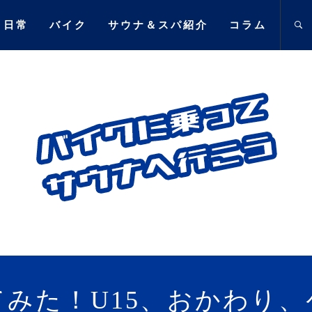
日常
バイク
サウナ＆スパ紹介
コラム
乗ってサウ
て訪れたサウナ施設､愛車に対する思い
みた！U15、おかわり、