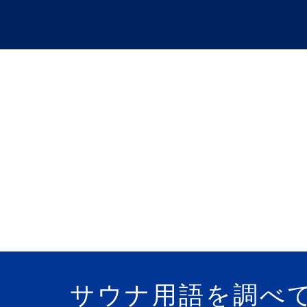
コ
ン
テ
ン
ツ
へ
バイクに
ス
キ
ッ
プ
バイクに乗っ
サウナ用語を調べて