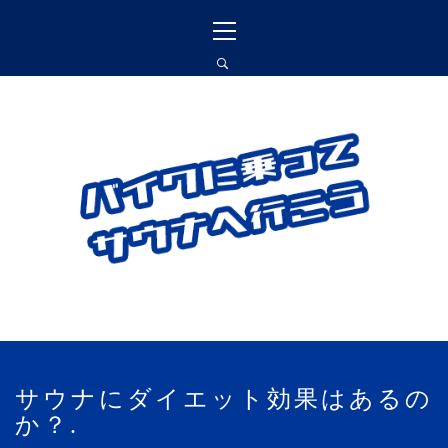
コ
メ
ン
イ
テ
ン
ン
メ
ツ
ニ
へ
ュ
バイクに乗ってサウナ
ス
ー
へ行こう
キ
ッ
プ
バイクに乗って訪れたサウナ施設､愛車に
対する思いを書いています
サウナにダイエット効果はあるの
か？.