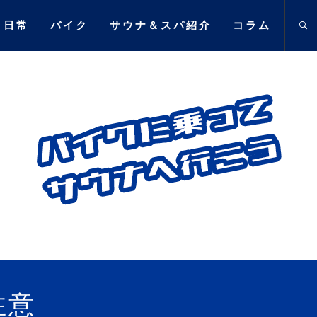
日常
バイク
サウナ＆スパ紹介
コラム
乗ってサウ
て訪れたサウナ施設､愛車に対する思い
注意