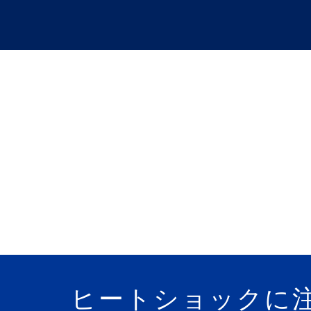
コ
ン
テ
ン
ツ
へ
バイクに
ス
キ
ッ
プ
バイクに乗っ
ヒートショックに