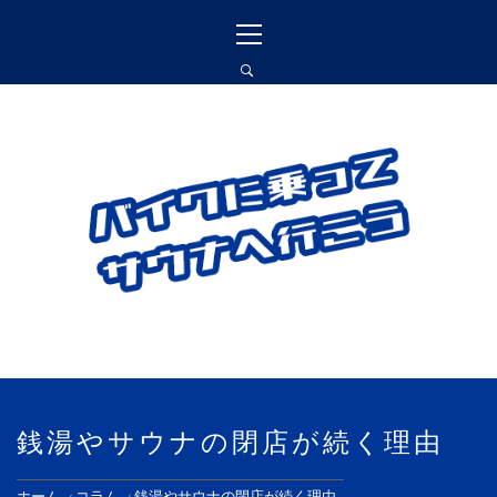
コ
メ
ン
イ
テ
ン
ン
メ
ツ
ニ
へ
ュ
バイクに乗ってサウナ
ス
ー
へ行こう
キ
ッ
プ
バイクに乗って訪れたサウナ施設､愛車に
対する思いを書いています
銭湯やサウナの閉店が続く理由