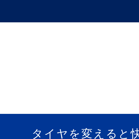
コ
ン
テ
ン
ツ
へ
バイクに
ス
キ
ッ
プ
バイクに乗っ
タイヤを変えると