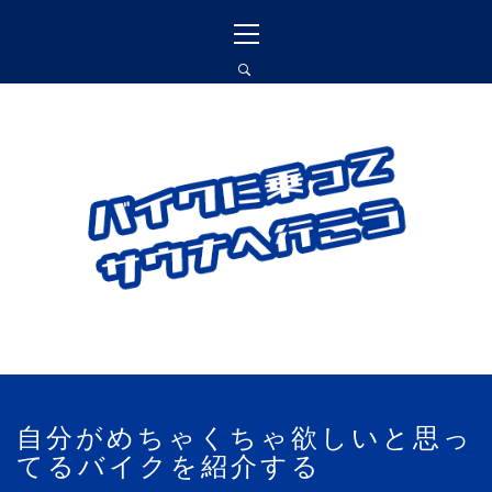
コ
メ
ン
イ
テ
ン
ン
メ
ツ
ニ
へ
ュ
バイクに乗ってサウナ
ス
ー
へ行こう
キ
ッ
プ
バイクに乗って訪れたサウナ施設､愛車に
対する思いを書いています
自分がめちゃくちゃ欲しいと思っ
てるバイクを紹介する